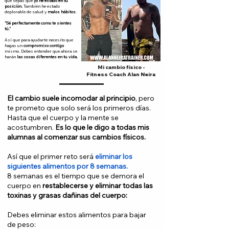
que sepas que
yo he estado en tu
posición.
También he estado
deplorable de salud y
malos hábitos
.
"Sé perfectamente como te sientes
tú."
Así
que para ayudarte necesito que
hagas un
compromiso contigo
mismo.
Debes entender que ahora se
harán
las cosas diferentes en tu vida.
Mi cambio físico -
Fitness Coach Alan Neira
El cambio suele incomodar al principio
, pero
te prometo que solo será los primeros días.
Hasta
que el cuerpo y la mente se
acostumbren.
Es lo que le digo a todas mis
alumnas al comenzar sus cambios físicos.
Así que el primer reto será
eliminar los
siguientes alimentos por 8 semanas.
8 semanas es el tiempo que se demora el
cuerpo en
restablecerse y eliminar todas las
toxinas y grasas dañinas del cuerpo:
Debes eliminar estos alimentos para bajar
de peso: