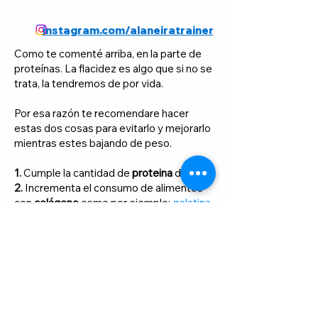
instagram.com/alaneiratrainer
Como te comenté arriba, en la parte de
proteínas. La flacidez es algo que si no se
trata, la tendremos de por vida.
Por esa razón te recomendare hacer
estas dos cosas para evitarlo y mejorarlo
mientras estes bajando de peso.
1.
Cumple la cantidad de
proteina
diaria.
2.
Incrementa el consumo de alimentos
con
colágeno
como por ejemplo:
gelatina
sin azúcar.
Aqui te comparto una receta muy buena
que te va a ayudar a mejorar y tonificar tu
cuerpo.