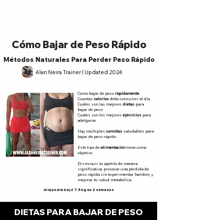
Cómo Bajar de Peso Rápido
Métodos Naturales Para Perder Peso Rápido
Alan Neira Trainer | Updated 2024
Como bajar de peso
rápidamente
.
Cuantas
calorías
debo consumir al día
Cuáles son las mejores
dietas
para
bajar de peso
Cuáles son los mejores
ejercicios
para
adelgazar
Hay múltiples
comidas
saludables para
bajar de peso rápido.
Este tipo de
alimentación
tiene como
objetivo
Disminuir tu apetito de manera
significativa, provocar una pérdida de
peso rápida sin experimentar hambre, y
mejorar tu salud metabólica.
Alejandra bajó 7.5 kg en 2 semanas
DIETAS PARA BAJAR DE PESO