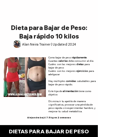
Dieta para Bajar de Peso:
Baja rápido 10 kilos
Alan Neira Trainer | Updated 2024
Como bajar de peso
rápidamente
.
Cuantas
calorías
debo consumir al día
Cuáles son las mejores
dietas
para
bajar de peso
Cuáles son los mejores
ejercicios
para
adelgazar
Hay múltiples
comidas
saludables para
bajar de peso rápido.
Este tipo de
alimentación
tiene como
objetivo
Disminuir tu apetito de manera
significativa, provocar una pérdida de
peso rápida sin experimentar hambre, y
mejorar tu salud metabólica.
Alejandra bajó 7.5 kg en 2 semanas
DIETAS PARA BAJAR DE PESO