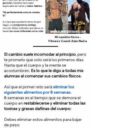
posición.
También he estado
deplorable de salud y
malos hábitos
.
"Sé perfectamente como te sientes
tú."
Así
que para ayudarte necesito que
hagas un
compromiso contigo
mismo.
Debes entender que ahora se
harán
las cosas diferentes en tu vida.
Mi cambio físico -
Fitness Coach Alan Neira
El cambio suele incomodar al principio
, pero
te prometo que solo será los primeros días.
Hasta
que el cuerpo y la mente se
acostumbren.
Es lo que le digo a todas mis
alumnas al comenzar sus cambios físicos.
Así que el primer reto será
eliminar los
siguientes alimentos por 8 semanas.
8 semanas es el tiempo que se demora el
cuerpo en
restablecerse y eliminar todas las
toxinas y grasas dañinas del cuerpo:
Debes eliminar estos alimentos para bajar
de peso: