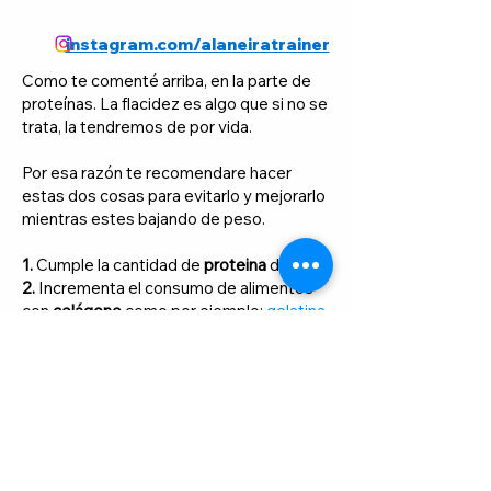
instagram.com/alaneiratrainer
Como te comenté arriba, en la parte de
proteínas. La flacidez es algo que si no se
trata, la tendremos de por vida.
Por esa razón te recomendare hacer
estas dos cosas para evitarlo y mejorarlo
mientras estes bajando de peso.
1.
Cumple la cantidad de
proteina
diaria.
2.
Incrementa el consumo de alimentos
con
colágeno
como por ejemplo:
gelatina
sin azúcar.
Aqui te comparto una receta muy buena
que te va a ayudar a mejorar y tonificar tu
cuerpo.